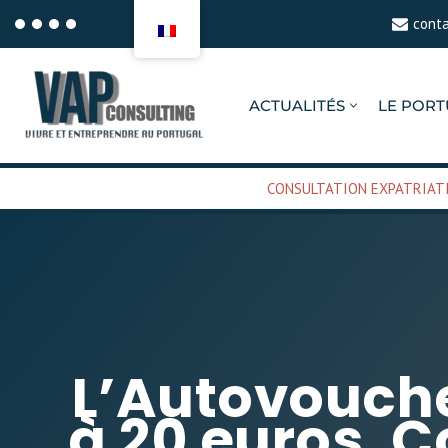
cont
Aller
au
ACTUALITÉS
LE POR
contenu
CONSULTATION EXPATRIAT
L’Autovouch
à 20 euros.