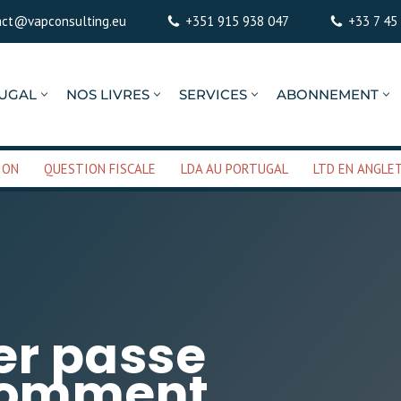
act@vapconsulting.eu
+351 915 938 047
+33 7 45
TUGAL
NOS LIVRES
SERVICES
ABONNEMENT
ION
QUESTION FISCALE
LDA AU PORTUGAL
LTD EN ANGLE
er passe
 Comment