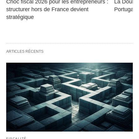
Choc fiscal 2026 pour les entrepreneurs : 
La Double 
structurer hors de France devient 
Portugal
stratégique
ARTICLES RÉCENTS
FISCALITÉ